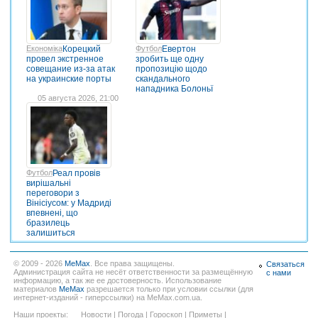
Економіка
Корецкий
Футбол
Евертон
провел экстренное
зробить ще одну
совещание из-за атак
пропозицію щодо
на украинские порты
скандального
нападника Болоньї
05 августа 2026, 21:00
Футбол
Реал провів
вирішальні
переговори з
Вінісіусом: у Мадриді
впевнені, що
бразилець
залишиться
© 2009 - 2026
MeMax
. Все права защищены.
Связаться
Администрация сайта не несёт ответственности за размещённую
с нами
информацию, а так же ее достоверность. Использование
материалов
MeMax
разрешается только при условии ссылки (для
интернет-изданий - гиперссылки) на MeMax.com.ua.
Наши проекты:
Новости
|
Погода
|
Гороскоп
|
Приметы
|