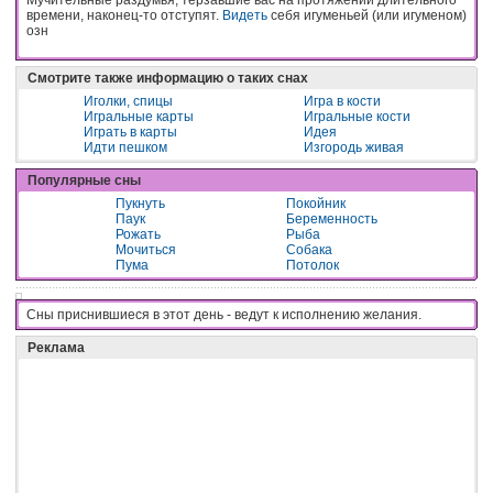
времени, наконец-то отступят.
Видеть
себя игуменьей (или игуменом)
озн
Смотрите также информацию о таких снах
Иголки, спицы
Игра в кости
Игральные карты
Игральные кости
Играть в карты
Идея
Идти пешком
Изгородь живая
Популярные сны
Пукнуть
Покойник
Паук
Беременность
Рожать
Рыба
Мочиться
Собака
Пума
Потолок
Сны приснившиеся в этот день - вeдyт к иcпoлнeнию жeлaния.
Реклама