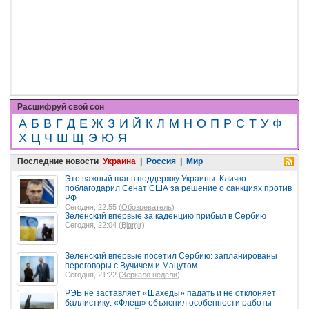
Расшифруй свой сон
А
Б
В
Г
Д
Е
Ж
З
И
Й
К
Л
М
Н
О
П
Р
С
Т
У
Ф
Х
Ц
Ч
Ш
Щ
Э
Ю
Я
Последние новости
Украина
|
Россия
|
Мир
Это важный шаг в поддержку Украины: Кличко
поблагодарил Сенат США за решение о санкциях против
РФ
Сегодня, 22:55 (
Обозреватель
)
Зеленский впервые за каденцию прибыл в Сербию
Сегодня, 22:04 (
Bigmir
)
Зеленский впервые посетил Сербию: запланированы
переговоры с Вучичем и Мацутом
Сегодня, 21:22 (
Зеркало недели
)
РЭБ не заставляет «Шахеды» падать и не отклоняет
баллистику: «Флеш» объяснил особенности работы