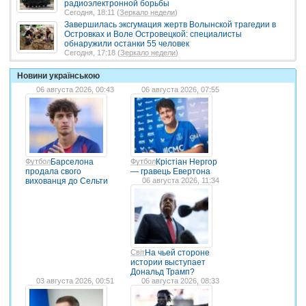
радиоэлектронной борьбы
Сегодня, 18:11 (
Зеркало недели
)
Завершилась эксгумация жертв Волынской трагедии в
Островках и Воле Островецкой: специалисты
обнаружили останки 55 человек
Сегодня, 17:18 (
Зеркало недели
)
Новини українською
06 августа 2026, 00:43
06 августа 2026, 07:55
Футбол
Барселона
Футбол
Крістіан Нергор
продала свого
— гравець Евертона
вихованця до Сельти
06 августа 2026, 11:34
Світ
На чьей стороне
истории выступает
Дональд Трамп?
03 августа 2026, 00:51
06 августа 2026, 08:33