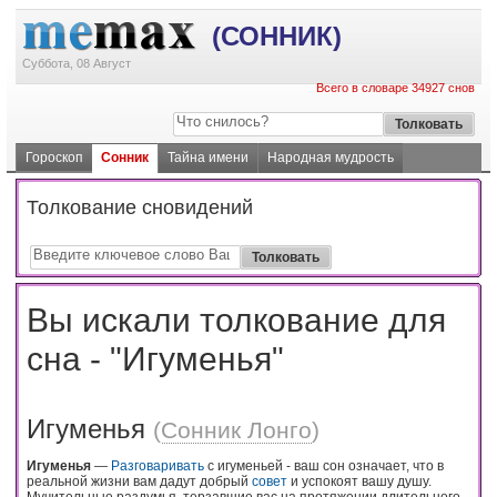
(СОННИК)
Суббота, 08 Август
Всего в словаре 34927 снов
Гороскоп
Сонник
Тайна имени
Народная мудрость
Толкование сновидений
Вы искали толкование для
сна - "Игуменья"
Игуменья
(
Сонник Лонго
)
Игуменья
—
Разговаривать
с игуменьей - ваш сон означает, что в
реальной жизни вам дадут добрый
совет
и успокоят вашу душу.
Мучительные раздумья, терзавшие вас на протяжении длительного