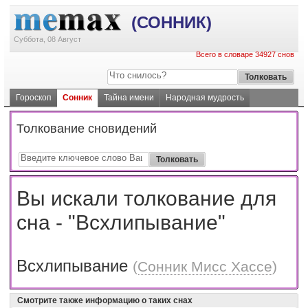
(СОННИК)
Суббота, 08 Август
Всего в словаре 34927 снов
Гороскоп
Сонник
Тайна имени
Народная мудрость
Толкование сновидений
Вы искали толкование для
сна - "Всхлипывание"
Всхлипывание
(
Сонник Мисс Хассе
)
Смотрите также информацию о таких снах