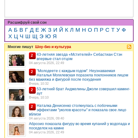
Расшифруй свой сон
А
Б
В
Г
Д
Е
Ж
З
И
Й
К
Л
М
Н
О
П
Р
С
Т
У
Ф
Х
Ц
Ч
Ш
Щ
Э
Ю
Я
Многие пишут
Шоу-биз и культура
43-летняя звезда «Мстителей» Себастиан Стэн
2
впервые стал отцом
04 августа 2026, 22:49
"Молодеете с каждым годом". Неузнаваемая
2
Наталья Могилевская поразила поклонников лицом
без макияжа и фигурой после похудения
Вчера, 10:32
53-летний брат Анджелины Джоли совершил каминг-
2
аут
Вчера, 10:10
Наталка Денисенко столкнулась с побочными
2
эффектами "уколов красоты" и показала свое лицо
вблизи
04 августа 2026, 09:40
Аброзио показала фигуру во время купаний у водопада и
поседелок на камне
04 августа 2026, 22:49