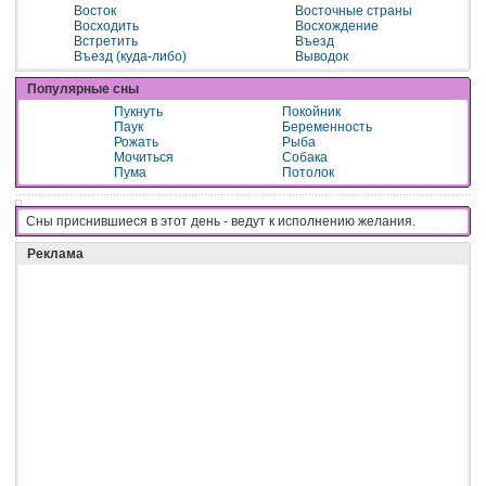
Восток
Восточные страны
Восходить
Восхождение
Встретить
Въезд
Въезд (куда-либо)
Выводок
Популярные сны
Пукнуть
Покойник
Паук
Беременность
Рожать
Рыба
Мочиться
Собака
Пума
Потолок
Сны приснившиеся в этот день - вeдyт к иcпoлнeнию жeлaния.
Реклама